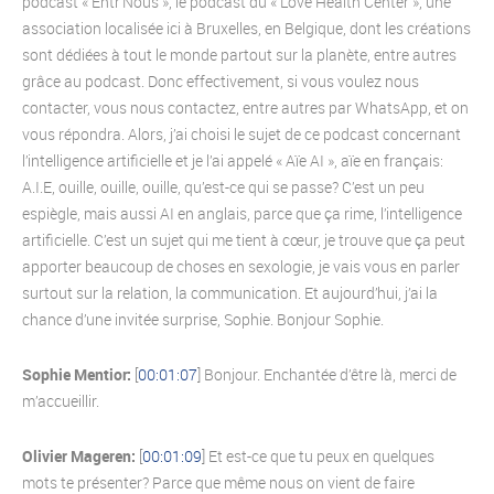
podcast « Entr’Nous », le podcast du « Love Health Center », une
association localisée ici à Bruxelles, en Belgique, dont les créations
sont dédiées à tout le monde partout sur la planète, entre autres
grâce au podcast. Donc effectivement, si vous voulez nous
contacter, vous nous contactez, entre autres par WhatsApp, et on
vous répondra. Alors, j’ai choisi le sujet de ce podcast concernant
l’intelligence artificielle et je l’ai appelé « Aïe AI », aïe en français:
A.I.E, ouille, ouille, ouille, qu’est-ce qui se passe? C’est un peu
espiègle, mais aussi AI en anglais, parce que ça rime, l’intelligence
artificielle. C’est un sujet qui me tient à cœur, je trouve que ça peut
apporter beaucoup de choses en sexologie, je vais vous en parler
surtout sur la relation, la communication. Et aujourd’hui, j’ai la
chance d’une invitée surprise, Sophie. Bonjour Sophie.
Sophie Mentior:
[
00:01:07
] Bonjour. Enchantée d’être là, merci de
m’accueillir.
Olivier Mageren:
[
00:01:09
] Et est-ce que tu peux en quelques
mots te présenter? Parce que même nous on vient de faire