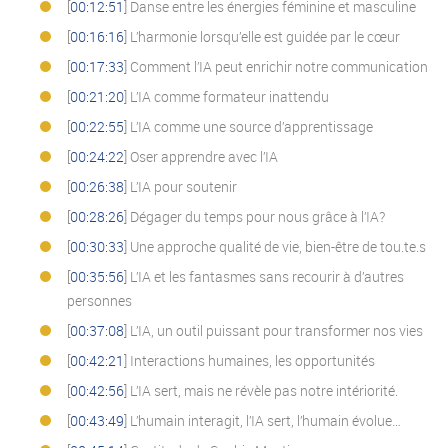
[
00:12:51
] Danse entre les énergies féminine et masculine
[
00:16:16
] L’harmonie lorsqu’elle est guidée par le cœur
[
00:17:33
] Comment l’IA peut enrichir notre communication
[
00:21:20
] L’IA comme formateur inattendu
[
00:22:55
] L’IA comme une source d’apprentissage
[
00:24:22
] Oser apprendre avec l’IA
[
00:26:38
] L’IA pour soutenir
[
00:28:26
] Dégager du temps pour nous grâce à l’IA?
[
00:30:33
] Une approche qualité de vie, bien-être de tou.te.s
[
00:35:56
] L’IA et les fantasmes sans recourir à d’autres
personnes
[
00:37:08
] L’IA, un outil puissant pour transformer nos vies
[
00:42:21
] Interactions humaines, les opportunités
[
00:42:56
] L’IA sert, mais ne révèle pas notre intériorité.
[
00:43:49
] L’humain interagit, l’IA sert, l’humain évolue…