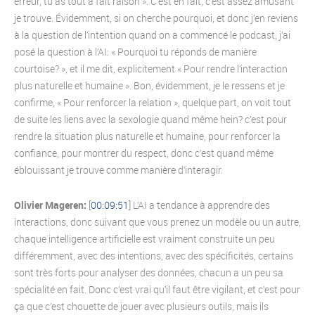
erreur, tu as tout à fait raison ». C’est en fait, c’est assez amusant
je trouve. Évidemment, si on cherche pourquoi, et donc j’en reviens
à la question de l’intention quand on a commencé le podcast, j’ai
posé la question à l’AI: « Pourquoi tu réponds de manière
courtoise? », et il me dit, explicitement « Pour rendre l’interaction
plus naturelle et humaine ». Bon, évidemment, je le ressens et je
confirme, « Pour renforcer la relation », quelque part, on voit tout
de suite les liens avec la sexologie quand même hein? c’est pour
rendre la situation plus naturelle et humaine, pour renforcer la
confiance, pour montrer du respect, donc c’est quand même
éblouissant je trouve comme manière d’interagir.
Olivier Mageren:
[
00:09:51
] L’AI a tendance à apprendre des
interactions, donc suivant que vous prenez un modèle ou un autre,
chaque intelligence artificielle est vraiment construite un peu
différemment, avec des intentions, avec des spécificités, certains
sont très forts pour analyser des données, chacun a un peu sa
spécialité en fait. Donc c’est vrai qu’il faut être vigilant, et c’est pour
ça que c’est chouette de jouer avec plusieurs outils, mais ils