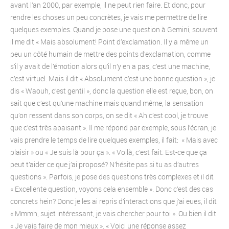
avant l’an 2000, par exemple, il ne peut rien faire. Et donc, pour
rendre les choses un peu concrètes, je vais me permettre de lire
quelques exemples. Quand je pose une question à Gemini, souvent
il me dit « Mais absolument! Point d’exclamation. Il y a même un
peu un côté humain de mettre des points d’exclamation, comme
s’il y avait de l’émotion alors qu’il n’y en a pas, c’est une machine,
c’est virtuel. Mais il dit « Absolument c’est une bonne question », je
dis « Waouh, c’est gentil », donc la question elle est reçue, bon, on
sait que c’est qu’une machine mais quand même, la sensation
qu’on ressent dans son corps, on se dit « Ah c’est cool, je trouve
que c’est très apaisant ». Il me répond par exemple, sous l’écran, je
vais prendre le temps de lire quelques exemples, il fait: « Mais avec
plaisir » ou « Je suis là pour ça ». « Voilà, c’est fait. Est-ce que ça
peut t’aider ce que j’ai proposé? N’hésite pas si tu as d’autres
questions ». Parfois, je pose des questions très complexes et il dit
« Excellente question, voyons cela ensemble ». Donc c’est des cas
concrets hein? Donc je les ai repris d’interactions que j’ai eues, il dit
« Mmmh, sujet intéressant, je vais chercher pour toi ». Ou bien il dit
« Je vais faire de mon mieux ». « Voici une réponse assez