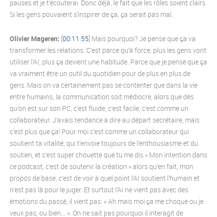
pauses et je t’écouterai. Donc déjà, le fait que les rôles soient clairs.
Si les gens pouvaient s’inspirer de ça, ça serait pas mal.
Olivier Mageren:
[
00:11:55
] Mais pourquoi? Je pense que ça va
transformer les relations. C’est parce qu’à force, plus les gens vont
utiliser l’AI, plus ça devient une habitude. Parce que je pense que ça
va vraiment être un outil du quotidien pour de plus en plus de
gens. Mais on va certainement pas se contenter que dans la vie
entre humains, la communication soit médiocre, alors que dès
qu’on est sur son PC, c’est fluide, c’est facile, c’est comme un
collaborateur. J’avais tendance à dire au départ secrétaire, mais
c’est plus que ça! Pour moi c’est comme un collaborateur qui
soutient ta vitalité, qui t’envoie toujours de l’enthousiasme et du
soutien, et c’est super chouette que tu me dis « Mon intention dans
ce podcast, c’est de soutenir la création » alors qu’en fait, mon
propos de base, c’est de voir à quel point l’AI soutient l’humain et
n’est pas là pour le juger. Et surtout l’AI ne vient pas avec des
émotions du passé, il vient pas: « Ah mais moi ça me choque ou je
veux pas, ou bien… ». On ne sait pas pourquoi il interagit de