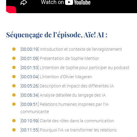
.
Séquençage de l’épisode, Aïe! AI :
[
00:00:19
] Introduction et contexte de l’enregistrement
[
00:01:09
] Présentation de Sophie Mentior
[
00:01:53
] L’intention de Sophie pour participer au podcast
[
00:03:04
] L’intention d’Olivier Mageren
[
00:05:26
] Description et impact des différentes IA
[
00:06:34
] Analyse détaillée du langage des IA
[
00:09:51
] Relations humaines inspirées par l’IA
communicante
[
00:10:59
] Clarté des rôles dans la communication
[
00:11:55
] Pourquoi l’IA va transformer les relations