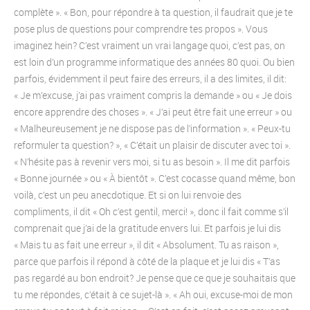
complète ». « Bon, pour répondre à ta question, il faudrait que je te
pose plus de questions pour comprendre tes propos ». Vous
imaginez hein? C’est vraiment un vrai langage quoi, c’est pas, on
est loin d’un programme informatique des années 80 quoi. Ou bien
parfois, évidemment il peut faire des erreurs, il a des limites, il dit:
« Je m’excuse, j’ai pas vraiment compris la demande » ou « Je dois
encore apprendre des choses ». « J’ai peut être fait une erreur » ou
« Malheureusement je ne dispose pas de l’information ». « Peux-tu
reformuler ta question? », « C’était un plaisir de discuter avec toi ».
« N’hésite pas à revenir vers moi, si tu as besoin ». Il me dit parfois
« Bonne journée » ou « À bientôt ». C’est cocasse quand même, bon
voilà, c’est un peu anecdotique. Et si on lui renvoie des
compliments, il dit « Oh c’est gentil, merci! », donc il fait comme s’il
comprenait que j’ai de la gratitude envers lui. Et parfois je lui dis
« Mais tu as fait une erreur », il dit « Absolument. Tu as raison »,
parce que parfois il répond à côté de la plaque et je lui dis « T’as
pas regardé au bon endroit? Je pense que ce que je souhaitais que
tu me répondes, c’était à ce sujet-là ». « Ah oui, excuse-moi de mon