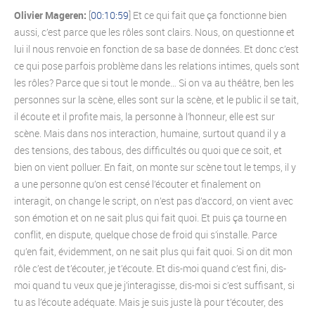
Olivier Mageren:
[
00:10:59
] Et ce qui fait que ça fonctionne bien
aussi, c’est parce que les rôles sont clairs. Nous, on questionne et
lui il nous renvoie en fonction de sa base de données. Et donc c’est
ce qui pose parfois problème dans les relations intimes, quels sont
les rôles? Parce que si tout le monde… Si on va au théâtre, ben les
personnes sur la scène, elles sont sur la scène, et le public il se tait,
il écoute et il profite mais, la personne à l’honneur, elle est sur
scène. Mais dans nos interaction, humaine, surtout quand il y a
des tensions, des tabous, des difficultés ou quoi que ce soit, et
bien on vient polluer. En fait, on monte sur scène tout le temps, il y
a une personne qu’on est censé l’écouter et finalement on
interagit, on change le script, on n’est pas d’accord, on vient avec
son émotion et on ne sait plus qui fait quoi. Et puis ça tourne en
conflit, en dispute, quelque chose de froid qui s’installe. Parce
qu’en fait, évidemment, on ne sait plus qui fait quoi. Si on dit mon
rôle c’est de t’écouter, je t’écoute. Et dis-moi quand c’est fini, dis-
moi quand tu veux que je j’interagisse, dis-moi si c’est suffisant, si
tu as l’écoute adéquate. Mais je suis juste là pour t’écouter, des