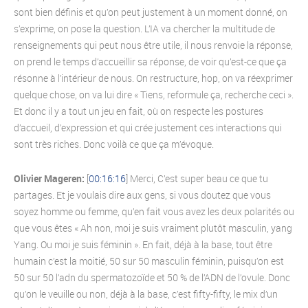
sont bien définis et qu’on peut justement à un moment donné, on
s’exprime, on pose la question. L’IA va chercher la multitude de
renseignements qui peut nous être utile, il nous renvoie la réponse,
on prend le temps d’accueillir sa réponse, de voir qu’est-ce que ça
résonne à l’intérieur de nous. On restructure, hop, on va réexprimer
quelque chose, on va lui dire « Tiens, reformule ça, recherche ceci ».
Et donc il y a tout un jeu en fait, où on respecte les postures
d’accueil, d’expression et qui crée justement ces interactions qui
sont très riches. Donc voilà ce que ça m’évoque.
Olivier Mageren:
[
00:16:16
] Merci, C’est super beau ce que tu
partages. Et je voulais dire aux gens, si vous doutez que vous
soyez homme ou femme, qu’en fait vous avez les deux polarités ou
que vous êtes « Ah non, moi je suis vraiment plutôt masculin, yang
Yang. Ou moi je suis féminin ». En fait, déjà à la base, tout être
humain c’est la moitié, 50 sur 50 masculin féminin, puisqu’on est
50 sur 50 l’adn du spermatozoïde et 50 % de l’ADN de l’ovule. Donc
qu’on le veuille ou non, déjà à la base, c’est fifty-fifty, le mix d’un