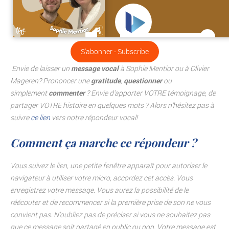
S'abonner - Subscribe
.
Envie de laisser un
message vocal
à Sophie Mentior ou à Olivier
Mageren? Prononcer une
gratitude
,
questionner
ou
simplement
commenter
? Envie d’apporter VOTRE témoignage, de
partager VOTRE histoire en quelques mots ?
Alors n’hésitez pas à
suivre
ce lien
vers notre répondeur vocal!
Comment ça marche ce répondeur ?
Vous suivez le lien, une petite fenêtre apparaît pour autoriser le
navigateur à utiliser votre micro, accordez cet accès.
Vous
enregistrez votre message. Vous aurez la possibilité de le
réécouter et de recommencer si la première prise de son ne vous
convient pas.
N’oubliez pas de préciser si vous ne souhaitez pas
que ce message soit partagé en public ou non.
Votre message est